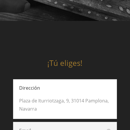
¡Tú eliges!
Dirección
Plaza de Iturriotzaga, 9, 31014 Pamplona,
Navarra